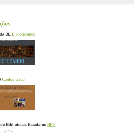
ações
 da BE
Bibliotecando
G
Contos d'aqui
de Bibliotecas Escolares
RBE