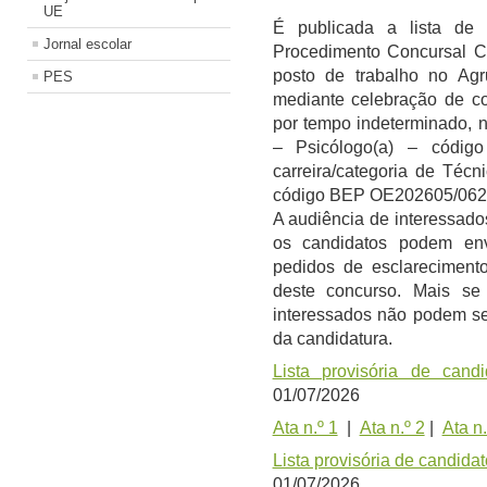
UE
É publicada a lista de 
Jornal escolar
Procedimento Concursal 
posto de trabalho no Ag
PES
mediante celebração de co
por tempo indeterminado, n
– Psicólogo(a) – códi
carreira/categoria
de Técni
código BEP OE202605/062
A audiência de interessados
os candidatos podem en
pedidos de esclareciment
deste concurso. Mais se
interessados não podem se
da candidatura.
Lista provisória de candi
01/07/2026
Ata n.º 1
|
Ata n.º 2
|
Ata n.
Lista provisória de candidat
01/07/2026