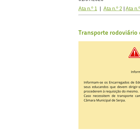
Ata n.º 1
|
Ata n.º 2
|
Ata n.
Transporte rodoviário