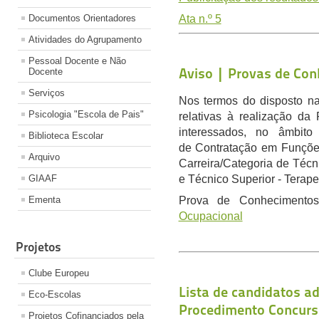
Documentos Orientadores
Ata n.º 5
Atividades do Agrupamento
Pessoal Docente e Não
Aviso | Provas de Co
Docente
Serviços
Nos termos do disposto na
Psicologia "Escola de Pais"
relativas à realização da
interessados, no âmbit
Biblioteca Escolar
de Contratação em Funções
Arquivo
Carreira/Categoria de Técn
GIAAF
e Técnico Superior - Terap
Ementa
Prova de Conhecimento
Ocupacional
Projetos
Clube Europeu
Lista de candidatos ad
Eco-Escolas
Procedimento Concursa
Projetos Cofinanciados pela