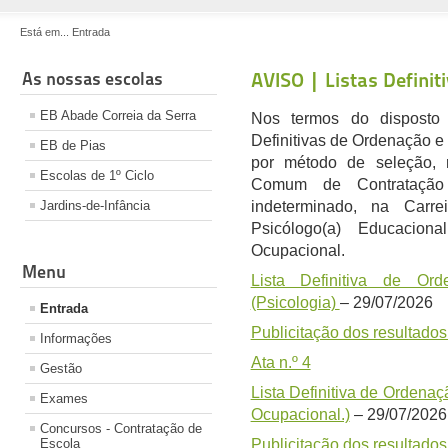
Está em...
Entrada
As nossas escolas
AVISO | Listas Definit
EB Abade Correia da Serra
Nos termos do disposto 
Definitivas de Ordenação e 
EB de Pias
por método de seleção, 
Escolas de 1º Ciclo
Comum de Contratação
Jardins-de-Infância
indeterminado, na Carre
Psicólogo(a) Educacion
Ocupacional.
Menu
Lista Definitiva de Or
(Psicologia)
– 29/07/2026
Entrada
Publicitação dos resultado
Informações
Ata n.º 4
Gestão
Lista Definitiva de Ordena
Exames
Ocupacional.)
– 29/07/2026
Concursos - Contratação de
Escola
Publicitação dos resultado