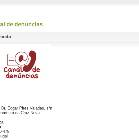
al de denúncias
tacto
 Dr. Edgar Pires Valadas, s/n
eamento da Cruz Nova
pa
a
0-479
tugal