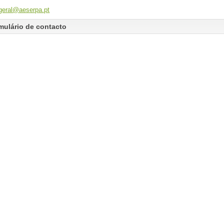
geral@aeserpa.pt
mulário de contacto
nviar um email. Todos os campos com um asterisco * são obrigatórios.
ome
*
mail
*
ssunto
*
ensagem
*
ópia para mim