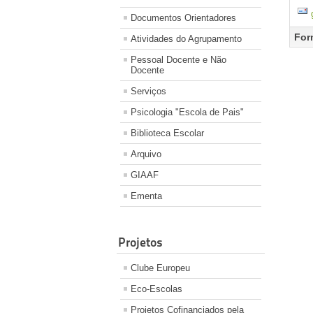
Documentos Orientadores
For
Atividades do Agrupamento
Pessoal Docente e Não
Docente
E
Serviços
N
Psicologia "Escola de Pais"
E
Biblioteca Escolar
A
Arquivo
M
GIAAF
Ementa
Projetos
Clube Europeu
Eco-Escolas
C
Projetos Cofinanciados pela