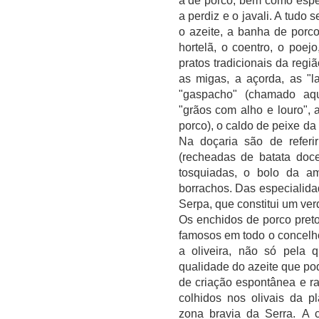
a de porco, bem como espéc
a perdiz e o javali. A tudo
o azeite, a banha de porc
hortelã, o coentro, o poejo
pratos tradicionais da regi
as migas, a açorda, as "l
"gaspacho" (chamado aqu
"grãos com alho e louro", 
porco), o caldo de peixe da
Na doçaria são de referir
(recheadas de batata doce
tosquiadas, o bolo da a
borrachos. Das especialidad
Serpa, que constitui um ver
Os enchidos de porco pret
famosos em todo o concelho
a oliveira, não só pela 
qualidade do azeite que pod
de criação espontânea e r
colhidos nos olivais da p
zona bravia da Serra. A 