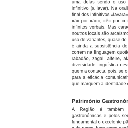
uma delas sendo o uso c
infinitivo (a lavar). Na o
final dos infinitivos «lavara
«ã» por «ão», «ê» por «ei
infinitos verbais. Mas car
noutros locais são arcaísmo
uso de variantes, quase de 
é ainda a subsistência d
correm na linguagem quotid
rabadão, zagal, alfeire, 
diversidade linguística de
quem a contacta, pois, se 
para a eficácia comunicati
que marquem a identidade cu
Património Gastronó
A Região é também cé
gastronómicas e pelos se
fundamental o excelente p