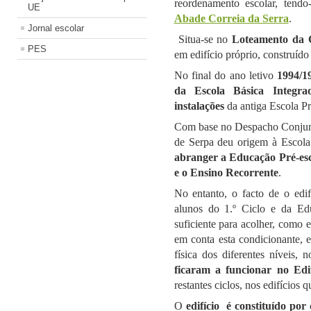
reordenamento escolar, tend
UE
Abade Correia da Serra
.
Jornal escolar
Situa-se no
Loteamento da
PES
em edifício próprio, construído 
No final do ano letivo
1994/1
da Escola Básica Integra
instalações
da antiga Escola Pr
Com base no Despacho Conjun
de Serpa deu origem à Escola
abranger a Educação Pré-escol
e o Ensino Recorrente
.
No entanto, o facto de o edif
alunos do 1.º Ciclo e da Ed
suficiente para acolher, como e
em conta esta condicionante, 
física dos diferentes níveis, 
ficaram a funcionar no Edif
restantes ciclos, nos edifícios 
O
edifício é constituído por 