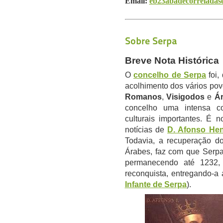
Email:
eb23abadecorreiadas
Sobre Serpa
Breve Nota Histórica
O
concelho de Serpa
foi,
acolhimento dos vários povo
Romanos
,
Visigodos
e
Á
concelho uma intensa co
culturais importantes. É
notícias de
D. Afonso Hen
Todavia, a recuperação do 
Árabes, faz com que Serpa
permanecendo até 1232
reconquista, entregando-a 
Infante de Serpa
).