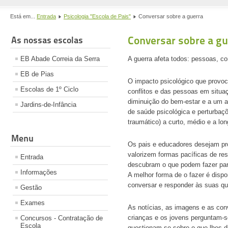
Está em...
Entrada
Psicologia "Escola de Pais"
Conversar sobre a guerra
Conversar sobre a gu
As nossas escolas
EB Abade Correia da Serra
A guerra afeta todos: pessoas, 
EB de Pias
O impacto psicológico que provoca
Escolas de 1º Ciclo
conflitos e das pessoas em situaç
diminuição do bem-estar e a um a
Jardins-de-Infância
de saúde psicológica e perturbaç
traumático) a curto, médio e a lon
Menu
Os pais e educadores desejam pro
valorizem formas pacíficas de res
Entrada
descubram o que podem fazer para
Informações
A melhor forma de o fazer é dispo
conversar e responder às suas q
Gestão
Exames
As notícias, as imagens e as conv
crianças e os jovens perguntam-s
Concursos - Contratação de
Escola
questionam-se sobre o que lhes 